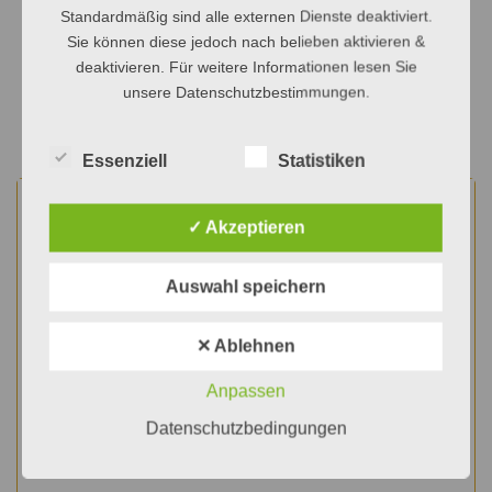
Standardmäßig sind alle externen Dienste deaktiviert.
2024.pdf
Sie können diese jedoch nach belieben aktivieren &
deaktivieren. Für weitere Informationen lesen Sie
unsere Datenschutzbestimmungen.
ME/CFS – Neuer Praxisleitfaden publiziert
Die Impfung gegen Alzheimer: bitte warten!
Essenziell
Statistiken
✓ Akzeptieren
Wie kann ich Ihnen
helfen?
Auswahl speichern
Wenn Sie meinen ärztlichen Rat, eine
✕ Ablehnen
zuverlässige Diagnose oder die für Sie
passende Therapie brauchen, dann bin ich
Anpassen
jederzeit gerne für Sie da. Vereinbaren Sie
Datenschutzbedingungen
gleich einen Termin in Wien oder
Korneuburg!