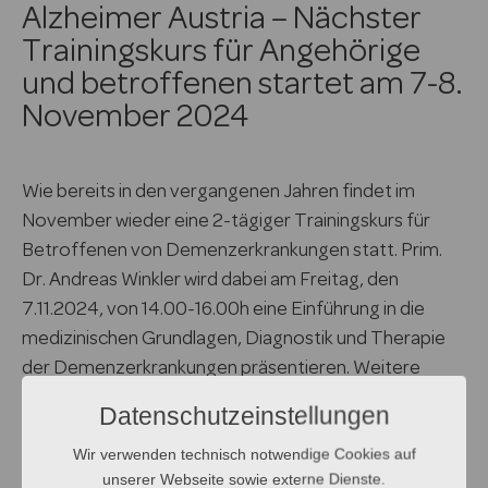
Alzheimer Austria – Nächster
Trainingskurs für Angehörige
und betroffenen startet am 7-8.
November 2024
Wie bereits in den vergangenen Jahren findet im
November wieder eine 2-tägiger Trainingskurs für
Betroffenen von Demenzerkrankungen statt. Prim.
Dr. Andreas Winkler wird dabei am Freitag, den
7.11.2024, von 14.00-16.00h eine Einführung in die
medizinischen Grundlagen, Diagnostik und Therapie
der Demenzerkrankungen präsentieren. Weitere
Informationen und Details zur Anmeldung zur
Datenschutzeinstellungen
Veranstaltung finden Sie unter folgendem Link:
Wir verwenden technisch notwendige Cookies auf
https://www.alzheimer-selbsthilfe.at/wp-
unserer Webseite sowie externe Dienste.
content/uploads/2024/08/Trainingskurs-November-