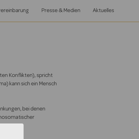
vereinbarung
Presse & Medien
Aktuelles
n Konflikten), spricht
ma) kann sich ein Mensch
ankungen, bei denen
ychosomatischer