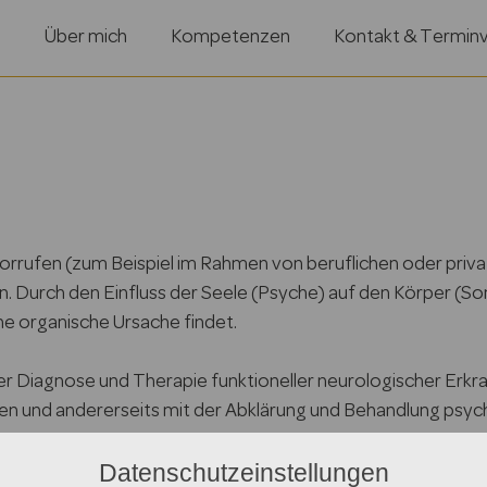
Über mich
Kompetenzen
Kontakt & Termin
rufen (zum Beispiel im Rahmen von beruflichen oder private
 Durch den Einfluss der Seele (Psyche) auf den Körper (So
ne organische Ursache findet.
er Diagnose und Therapie funktioneller neurologischer Erkr
elen und andererseits mit der Abklärung und Behandlung ps
Datenschutzeinstellungen