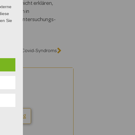
ganisch nicht erklären,
xterne
elastungen in
diese
ahrelange Untersuchungs-
sen Sie
e des Post-Covid-Syndroms
reinbarung