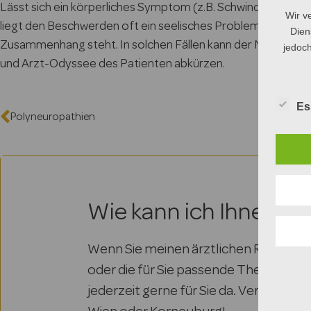
Lässt sich ein körperliches Symptom (z.B. Schwindel, Schlu
Wir v
liegt den Beschwerden oft ein seelisches Problem zugrunde,
Dien
Zusammenhang steht. In solchen Fällen kann der Neurologe
jedoch
und Arzt-Odyssee des Patienten abkürzen.
Es
Polyneuropathien
Wie kann ich Ihnen he
Wenn Sie meinen ärztlichen Rat, eine
oder die für Sie passende Therapie br
jederzeit gerne für Sie da. Vereinbaren