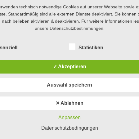
ck- und Bewegungs-Störungen, Gefühlsstörungen etc.) also or
erwenden technisch notwendige Cookies auf unserer Webseite sowie e
 das mit Erlebtem, der individuellen Lebenssituation oder B
ste. Standardmäßig sind alle externen Dienste deaktiviert. Sie können 
 den richtigen Behandlungsweg aufzeigen und so eine oft j
 nach belieben aktivieren & deaktivieren. Für weitere Informationen le
unsere Datenschutzbestimmungen.
senziell
Statistiken
Neurologi
✓ Akzeptieren
Auswahl speichern
lfen?
✕ Ablehnen
 zuverlässige Diagnose
Anpassen
Zur Terminve
auchen, dann bin ich
Datenschutzbedingungen
 Sie gleich einen Termin in